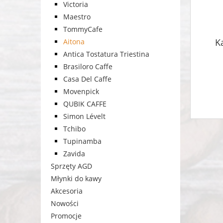
Victoria
Maestro
TommyCafe
K
Aitona
Antica Tostatura Triestina
Brasiloro Caffe
Casa Del Caffe
Movenpick
QUBIK CAFFE
Simon Lévelt
Tchibo
Tupinamba
Zavida
Sprzęty AGD
Młynki do kawy
Akcesoria
Nowości
Promocje